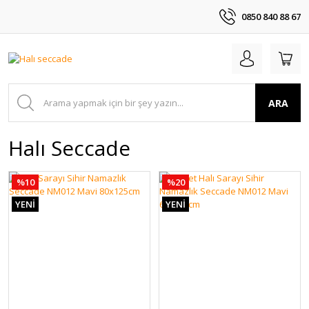
0850 840 88 67
ARA
Halı Seccade
%10
%20
YENİ
YENİ