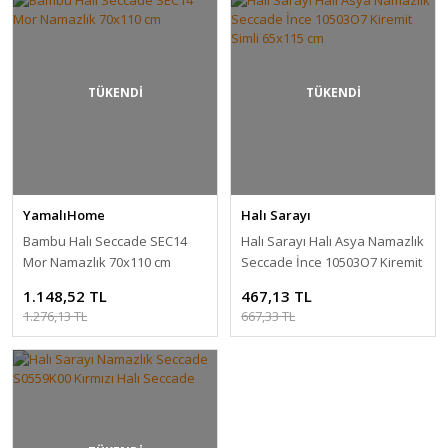
TÜKENDİ
TÜKENDİ
YamalıHome
Halı Sarayı
Bambu Halı Seccade SEC14
Halı Sarayı Halı Asya Namazlık
Mor Namazlık 70x110 cm
Seccade İnce 10503O7 Kiremit
Simli 65x115 cm
1.148,52 TL
467,13 TL
1.276,13 TL
667,33 TL