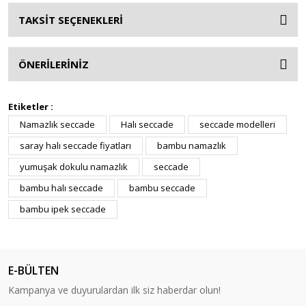
TAKSİT SEÇENEKLERİ
ÖNERİLERİNİZ
Etiketler :
Namazlık seccade
Halı seccade
seccade modelleri
saray halı seccade fiyatları
bambu namazlık
yumuşak dokulu namazlık
seccade
bambu halı seccade
bambu seccade
bambu ipek seccade
E-BÜLTEN
Kampanya ve duyurulardan ilk siz haberdar olun!