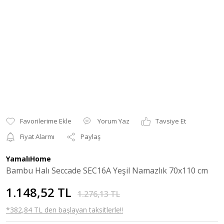
Yorum Yaz
Tavsiye Et
Fiyat Alarmı
Paylaş
YamalıHome
Bambu Halı Seccade SEC16A Yeşil Namazlık 70x110 cm
1.148,52 TL
1.276,13 TL
*382,84 TL den başlayan taksitlerle!!