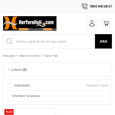
0850 840 88 67
ARA
Anasayfa
Marka Ürünleri
Karar Halı
Lizbon
(1)
Stoktakiler
Toplam 1 ürün
%20