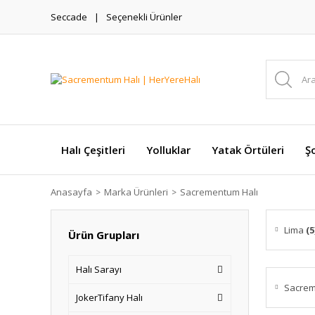
Seccade
Seçenekli Ürünler
Halı Çeşitleri
Yolluklar
Yatak Örtüleri
Şo
Anasayfa
Marka Ürünleri
Sacrementum Halı
Lima
(5
Ürün Grupları
Halı Sarayı
Sacrem
JokerTifany Halı