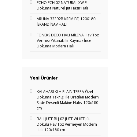
ECHO ECH 02 NATURAL XW El
Dokuma Naturel Jüt Hasır Halı
ARUNA 33392B KREM BEJ 120X180
İSKANDİNAV HALI
FONEKS DECO HALI MİLENA Hav Toz
Vermez Yıkanabilir Kaymaz İnce
Dokuma Modern Halı
Yeni Ürünler
KALAHARI KLH PLAIN TERRA Özel
Dokuma Tekniği ile Üretilen Modern
Sade Desenli Makine Halısı 120x180
cm
BALI JUTE BLJ 02 JUTE WHITE Jüt
Dokulu Hav Toz Vermeyen Modern
Halı 120x180 cm