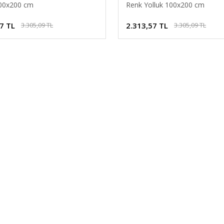
100x200 cm
Renk Yolluk 100x200 cm
7 TL
2.313,57 TL
3.305,09 TL
3.305,09 TL