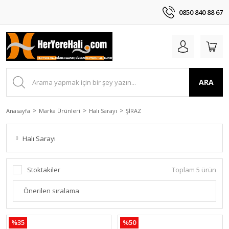
0850 840 88 67
ARA
Anasayfa
Marka Ürünleri
Halı Sarayı
ŞİRAZ
Halı Sarayı
Stoktakiler
Toplam 5 ürün
%35
%50