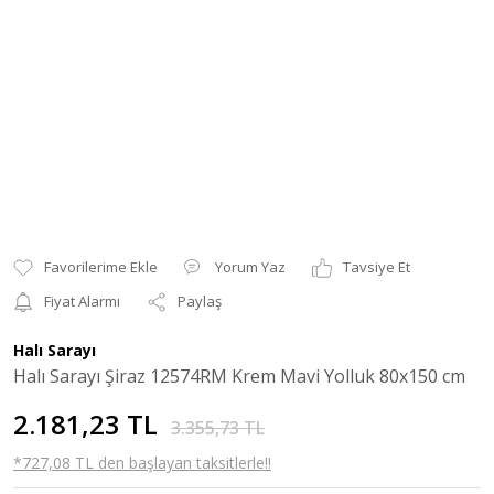
Yorum Yaz
Tavsiye Et
Fiyat Alarmı
Paylaş
Halı Sarayı
Halı Sarayı Şiraz 12574RM Krem Mavi Yolluk 80x150 cm
2.181,23 TL
3.355,73 TL
*727,08 TL den başlayan taksitlerle!!