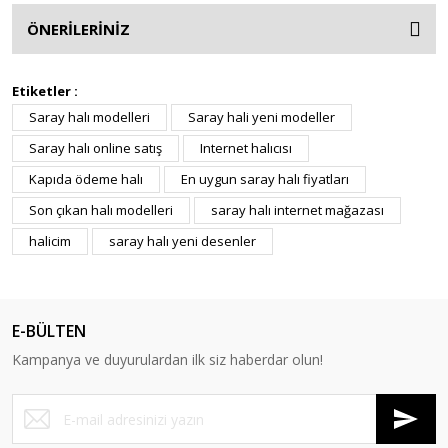
ÖNERİLERİNİZ
Etiketler :
Saray halı modelleri
Saray hali yeni modeller
Saray halı online satış
Internet halıcısı
Kapıda ödeme halı
En uygun saray halı fiyatları
Son çıkan halı modelleri
saray halı internet mağazası
halicim
saray halı yeni desenler
E-BÜLTEN
Kampanya ve duyurulardan ilk siz haberdar olun!