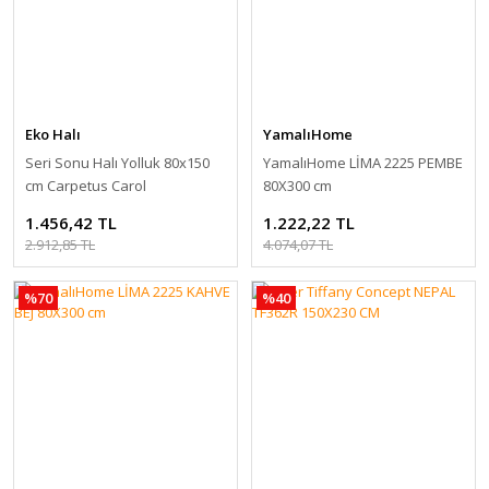
Eko Halı
YamalıHome
Seri Sonu Halı Yolluk 80x150
YamalıHome LİMA 2225 PEMBE
cm Carpetus Carol
80X300 cm
1.456,42 TL
1.222,22 TL
2.912,85 TL
4.074,07 TL
%70
%40