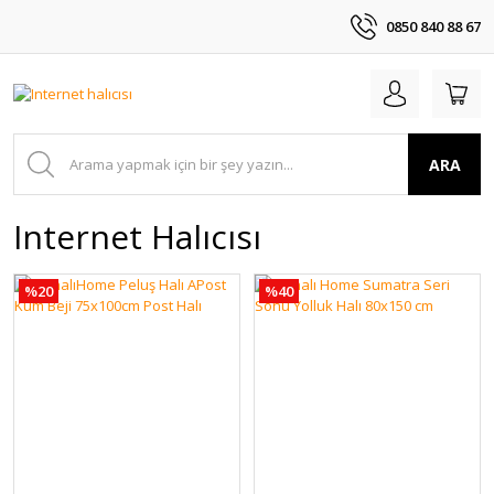
0850 840 88 67
ARA
Internet Halıcısı
%20
%40