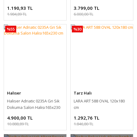
1.190,93 TL
3.799,00 TL
1.984,89 TL
6.000,00 TL
%55
%30
Halıser
Tarz Halı
Halıser Adriatic 0235A Gri Sık
LARA ART 588 OVAL 120x180
Dokuma Salon Halısı165x230
cm
cm
4.900,00 TL
1.292,76 TL
10.888,89 TL
1.846,80 TL