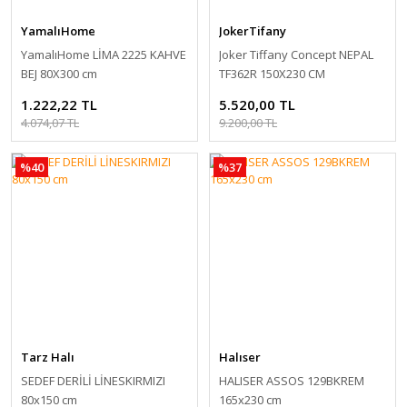
YamalıHome
JokerTifany
YamalıHome LİMA 2225 KAHVE
Joker Tiffany Concept NEPAL
BEJ 80X300 cm
TF362R 150X230 CM
1.222,22 TL
5.520,00 TL
4.074,07 TL
9.200,00 TL
%40
%37
Tarz Halı
Halıser
SEDEF DERİLİ LİNESKIRMIZI
HALISER ASSOS 129BKREM
80x150 cm
165x230 cm