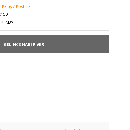
,
Peluş / Post Halı
X150
L + KDV
GELİNCE HABER VER