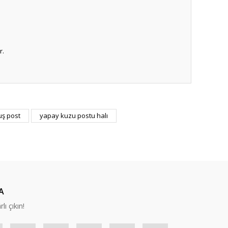
r.
ıza iletebilirsiniz.
uş post
yapay kuzu postu halı
A
lı çıkın!