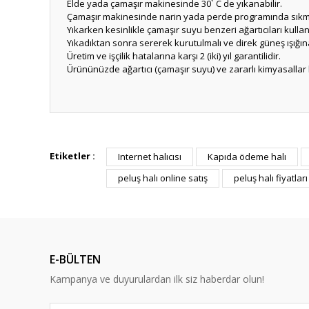
Elde yada çamaşır makinesinde 30` C de yıkanabilir.
Çamaşır makinesinde narin yada perde programında sık
Yıkarken kesinlikle çamaşır suyu benzeri ağartıcıları kullan
Yıkadıktan sonra sererek kurutulmalı ve direk güneş ışığın
Üretim ve işçilik hatalarına karşı 2 (iki) yıl garantilidir.
Ürününüzde ağartıcı (çamaşır suyu) ve zararlı kimyasalla
Bu ürünün fiyat bilgisi, resim, ürün açıklamalarında ve diğ
Görüş ve önerileriniz için teşekkür ederiz.
Etiketler :
Internet halıcısı
Kapıda ödeme halı
peluş halı online satış
peluş halı fiyatları
Ürün resmi kalitesiz, bozuk veya görüntülenemiyor.
Ürün açıklamasında eksik bilgiler bulunuyor.
Ürün bilgilerinde hatalar bulunuyor.
Ürün fiyatı diğer sitelerden daha pahalı.
E-BÜLTEN
Bu ürüne benzer farklı alternatifler olmalı.
Kampanya ve duyurulardan ilk siz haberdar olun!