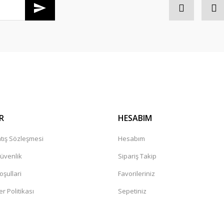
Gönder
R
HESABIM
tış Sözleşmesi
Hesabım
Güvenlik
Sipariş Takip
oşullari
Favorileriniz
er Politikası
Sepetiniz