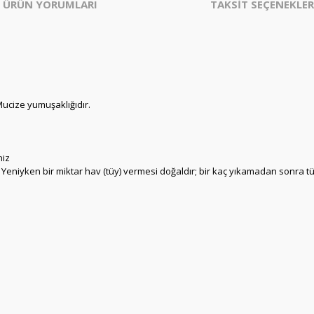
ÜRÜN YORUMLARI
TAKSİT SEÇENEKLER
Mucize yumuşaklığıdır.
niz
n Yeniyken bir miktar hav (tüy) vermesi doğaldır; bir kaç yıkamadan sonra t