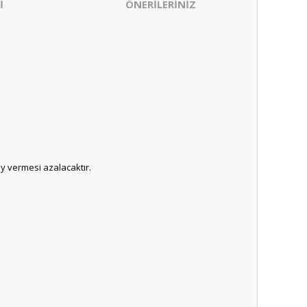
İ
ÖNERİLERİNİZ
üy vermesi azalacaktır.