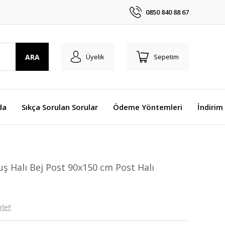
0850 840 88 67
ARA
Üyelik
Sepetim
da
Sıkça Sorulan Sorular
Ödeme Yöntemleri
İndirim
 Halı Bej Post 90x150 cm Post Halı
le!!