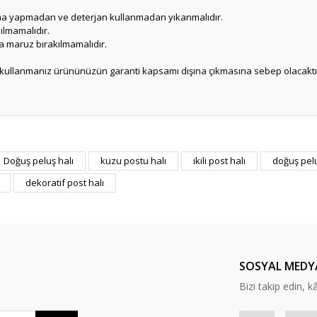
ma yapmadan ve deterjan kullanmadan yıkanmalıdır.
ılmamalıdır.
a maruz bırakılmamalıdır.
r kullanmanız ürününüzün garanti kapsamı dışına çıkmasına sebep olacaktı
er konularda yetersiz gördüğünüz noktaları öneri formunu kullanarak tarafım
Doğuş peluş halı
kuzu postu halı
ikili post halı
doğuş pel
Bu ürüne ilk yorumu siz yapın!
dekoratif post halı
Yorum Yaz
SOSYAL MEDY
Bizi takip edin, kâr