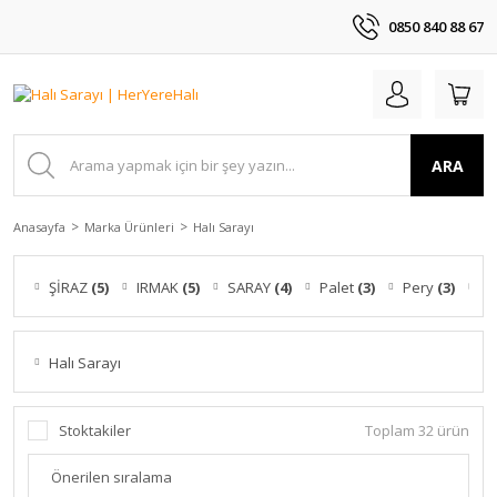
0850 840 88 67
ARA
Anasayfa
Marka Ürünleri
Halı Sarayı
ŞİRAZ
(5)
IRMAK
(5)
SARAY
(4)
Palet
(3)
Pery
(3)
N
Halı Sarayı
Stoktakiler
Toplam 32 ürün