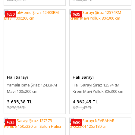
%50
%35
Halı Sarayı
Halı Sarayı
YamalıHome Şiraz 12433RM
Halı Sarayı Şiraz 12574RM
Mavi 100x200 cm
Krem Mavi Yolluk 80x300 cm
3.635,38 TL
4.362,45 TL
7.270,76 TL
6.711,47 TL
%35
%50