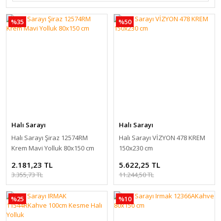
%35
%50
Halı Sarayı
Halı Sarayı
Halı Sarayı Şiraz 12574RM
Halı Sarayı VİZYON 478 KREM
Krem Mavi Yolluk 80x150 cm
150x230 cm
2.181,23 TL
5.622,25 TL
3.355,73 TL
11.244,50 TL
%25
%10