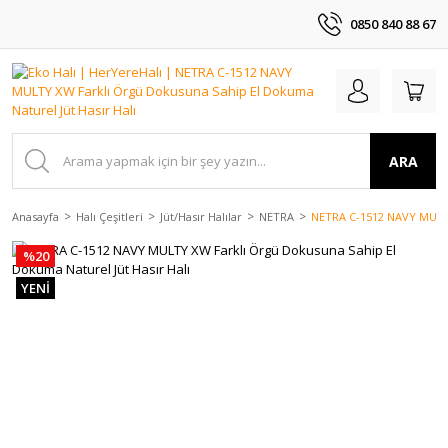
0850 840 88 67
ARA
Anasayfa
Halı Çeşitleri
Jüt/Hasır Halılar
NETRA
NETRA C-1512 NAVY MULTY 
%20
YENİ