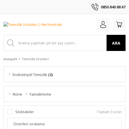
0850 840 88 67
ARA
Anasayfa
Temizlik Ürünleri
Endüstriyel Temizlik
(2)
None
YamalıHome
Stoktakiler
Toplam 3 ürün