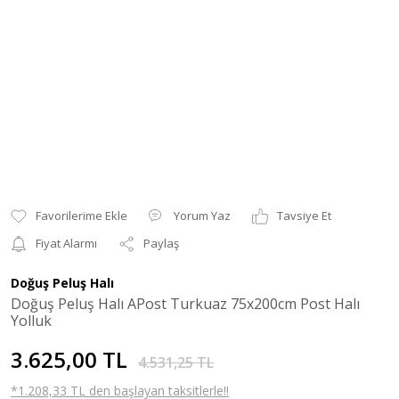
Yorum Yaz
Tavsiye Et
Fiyat Alarmı
Paylaş
Doğuş Peluş Halı
Doğuş Peluş Halı APost Turkuaz 75x200cm Post Halı
Yolluk
3.625,00 TL
4.531,25 TL
*1.208,33 TL den başlayan taksitlerle!!