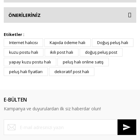
ÖNERİLERİNİZ
Etiketler :
Internet halıcısı
Kapıda ödeme halı
Doğuş peluş halı
kuzu postu halı
ikili post halı
doğuş peluş post
yapay kuzu postu halı
peluş halı online satış
peluş halı fiyatları
dekoratif post halı
E-BÜLTEN
Kampanya ve duyurulardan ilk siz haberdar olun!