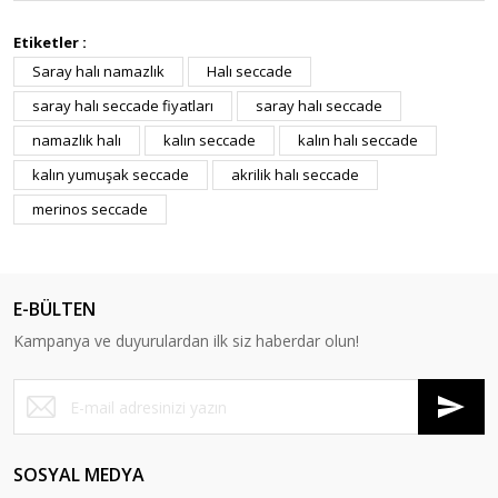
Etiketler :
Saray halı namazlık
Halı seccade
saray halı seccade fiyatları
saray halı seccade
namazlık halı
kalın seccade
kalın halı seccade
kalın yumuşak seccade
akrilik halı seccade
merinos seccade
E-BÜLTEN
Kampanya ve duyurulardan ilk siz haberdar olun!
SOSYAL MEDYA