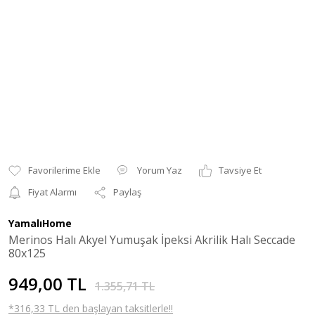
Yorum Yaz
Tavsiye Et
Fiyat Alarmı
Paylaş
YamalıHome
Merinos Halı Akyel Yumuşak İpeksi Akrilik Halı Seccade
80x125
949,00 TL
1.355,71 TL
*316,33 TL den başlayan taksitlerle!!