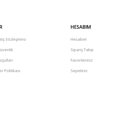
R
HESABIM
tış Sözleşmesi
Hesabım
Güvenlik
Sipariş Takip
oşullari
Favorileriniz
er Politikası
Sepetiniz