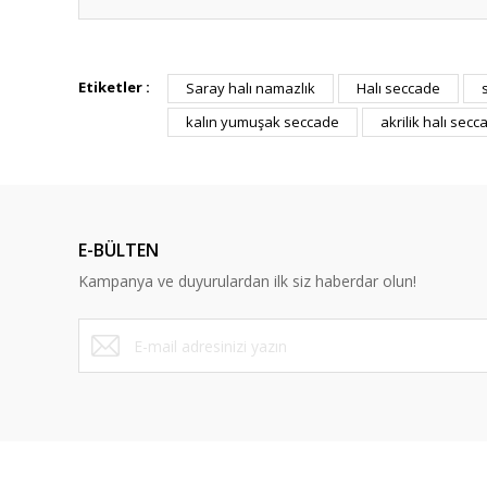
Bu ürünün fiyat bilgisi, resim, ürün açıklamalarında ve diğ
Görüş ve önerileriniz için teşekkür ederiz.
Etiketler :
Saray halı namazlık
Halı seccade
kalın yumuşak seccade
akrilik halı secc
Ürün resmi kalitesiz, bozuk veya görüntülenemiyor.
Ürün açıklamasında eksik bilgiler bulunuyor.
Ürün bilgilerinde hatalar bulunuyor.
Ürün fiyatı diğer sitelerden daha pahalı.
E-BÜLTEN
Bu ürüne benzer farklı alternatifler olmalı.
Kampanya ve duyurulardan ilk siz haberdar olun!