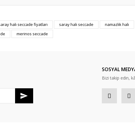
er konularda yetersiz gördüğünüz noktaları öneri formunu kullanarak tarafım
saray halı seccade fiyatları
saray halı seccade
namazlık halı
Bu ürüne ilk yorumu siz yapın!
ade
merinos seccade
Yorum Yaz
SOSYAL MEDY
Bizi takip edin, kâr
Gönder