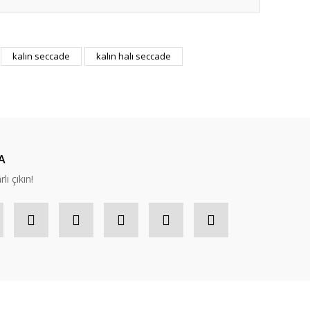
ıza iletebilirsiniz.
kalın seccade
kalın halı seccade
A
lı çıkın!