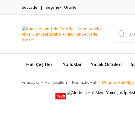
Seccade
Seçenekli Ürünler
Halı Çeşitleri
Yolluklar
Yatak Örtüleri
Şo
Anasayfa
Halı Çeşitleri
Namazlık Halı
Merinos Halı Akye
%30