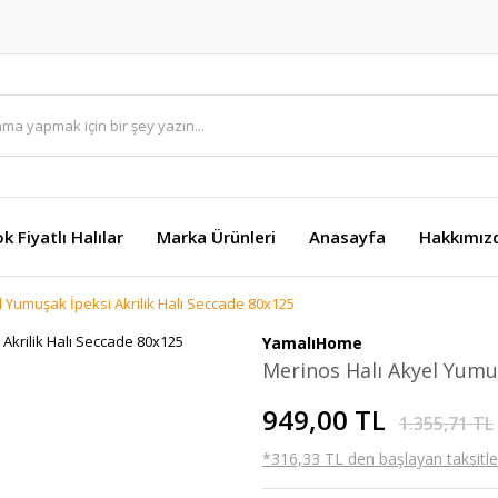
k Fiyatlı Halılar
Marka Ürünleri
Anasayfa
Hakkımız
l Yumuşak İpeksi Akrilik Halı Seccade 80x125
YamalıHome
Merinos Halı Akyel Yumuş
949,00 TL
1.355,71 TL
*316,33 TL den başlayan taksitler