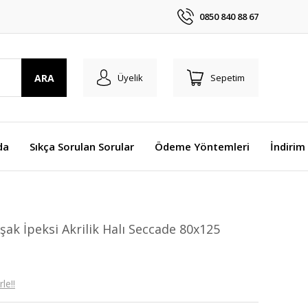
0850 840 88 67
ARA
Üyelik
Sepetim
da
Sıkça Sorulan Sorular
Ödeme Yöntemleri
İndirim
ak İpeksi Akrilik Halı Seccade 80x125
le!!