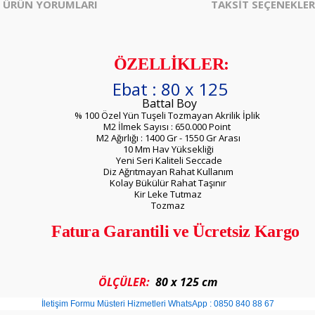
ÜRÜN YORUMLARI
TAKSİT SEÇENEKLER
ÖZELLİKLER:
Ebat : 80 x 125
Battal Boy
% 100 Özel Yün Tuşeli Tozmayan Akrilik İplik
M2 İlmek Sayısı : 650.000 Point
M2 Ağırlığı : 1400 Gr - 1550 Gr Arası
10 Mm Hav Yüksekliği
Yeni Seri Kaliteli Seccade
Diz Ağrıtmayan Rahat Kullanım
Kolay Bükülür Rahat Taşınır
Kir Leke Tutmaz
Tozmaz
Fatura Garantili ve Ücretsiz Kargo
ÖLÇÜLER:
80 x 125 cm
İletişim Formu
Müsteri Hizmetleri WhatsApp : 0850 840 88 67