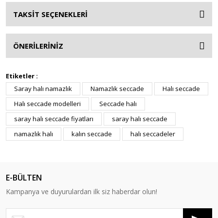
TAKSİT SEÇENEKLERİ
ÖNERİLERİNİZ
Etiketler :
Saray halı namazlık
Namazlık seccade
Halı seccade
Halı seccade modelleri
Seccade halı
saray halı seccade fiyatları
saray halı seccade
namazlık halı
kalın seccade
halı seccadeler
E-BÜLTEN
Kampanya ve duyurulardan ilk siz haberdar olun!