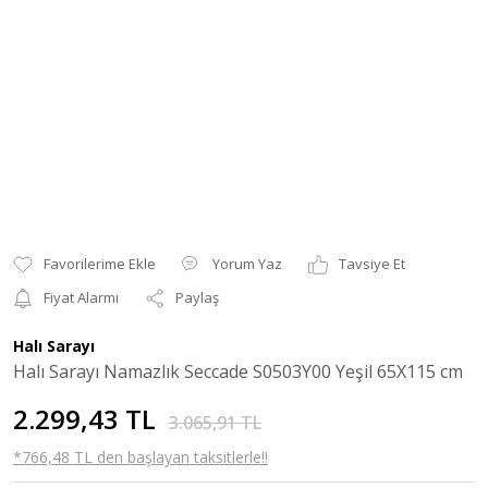
Yorum Yaz
Tavsiye Et
Fiyat Alarmı
Paylaş
Halı Sarayı
Halı Sarayı Namazlık Seccade S0503Y00 Yeşil 65X115 cm
2.299,43 TL
3.065,91 TL
*766,48 TL den başlayan taksitlerle!!