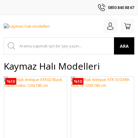
0850 840 88 67
ARA
Kaymaz Halı Modelleri
%10
%10