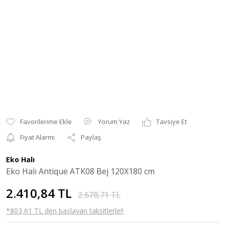
Yorum Yaz
Tavsiye Et
Fiyat Alarmı
Paylaş
Eko Halı
Eko Halı Antique ATK08 Bej 120X180 cm
2.410,84 TL
2.678,71 TL
*803,61 TL den başlayan taksitlerle!!