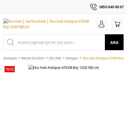
0850 840 88 67
ARA
Anasayfa
Marka Ürünleri
Eko Halı
Antique
Eko Halı Antique ATK08 Bej 
%10