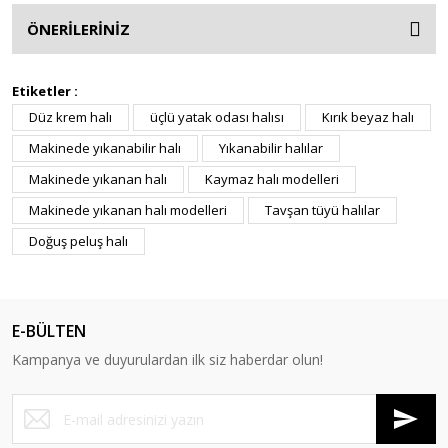
ÖNERİLERİNİZ
Etiketler :
Düz krem halı
üçlü yatak odası halısı
Kırık beyaz halı
Makinede yıkanabilir halı
Yıkanabilir halılar
Makinede yıkanan halı
Kaymaz halı modelleri
Makinede yıkanan halı modelleri
Tavşan tüyü halılar
Doğuş peluş halı
E-BÜLTEN
Kampanya ve duyurulardan ilk siz haberdar olun!