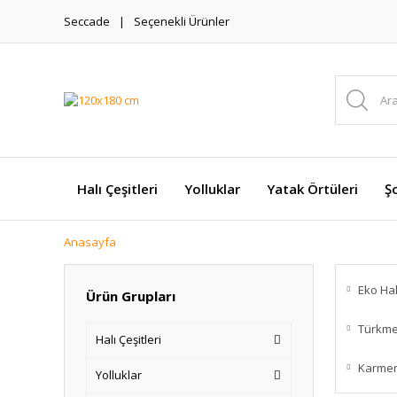
Seccade
Seçenekli Ürünler
Halı Çeşitleri
Yolluklar
Yatak Örtüleri
Şo
Anasayfa
Eko Hal
Ürün Grupları
Türkme
Halı Çeşitleri
Karmen
Yolluklar