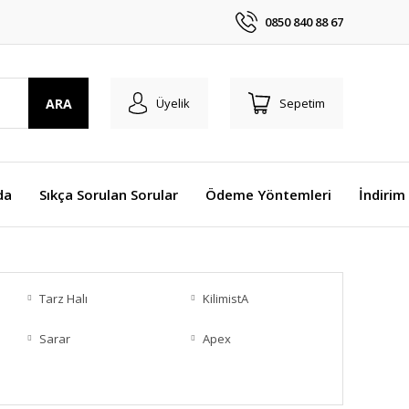
0850 840 88 67
ARA
Üyelik
Sepetim
da
Sıkça Sorulan Sorular
Ödeme Yöntemleri
İndirim
Tarz Halı
KilimistA
Sarar
Apex