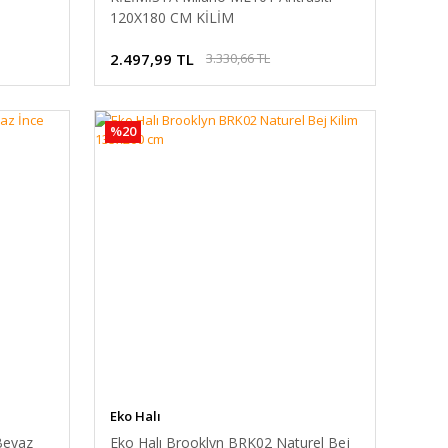
120X180 CM KİLİM
2.497,99 TL
3.330,66 TL
%20
Eko Halı
Beyaz
Eko Halı Brooklyn BRK02 Naturel Bej