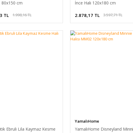
lı 80x150 cm
İnce Halı 120x180 cm
3 TL
2.878,17 TL
1.998,16 TL
3.597,71 TL
YamalıHome
tik Ebruli Lila Kaymaz Kesme
YamalıHome Disneyland Minn