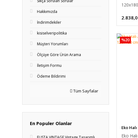
Sıkça Sorulan Sorular
120x18
Hakkımızda
2.838,0
İndirimdekiler
kisiselveripolitika
%20
Müşteri Yorumları
Ölçüye Göre Ürün Arama
İletişim Formu
Ödeme Bildirimi
Tüm Sayfalar
En Populer Olanlar
Eko Halı
Eko Halı
ELISTA VINTAGE Vintage Tasarımlı