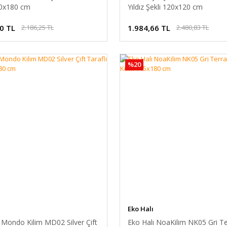
20x180 cm
Yıldız Şekli 120x120 cm
0 TL
1.984,66 TL
2.186,25 TL
2.480,83 TL
%20
Eko Halı
 Mondo Kilim MD02 Silver Çift
Eko Halı NoaKilim NK05 Gri Te