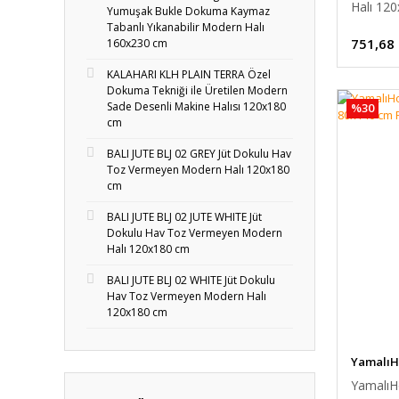
Halı 12
Yumuşak Bukle Dokuma Kaymaz
Tabanlı Yıkanabilir Modern Halı
751,68
160x230 cm
KALAHARI KLH PLAIN TERRA Özel
Dokuma Tekniği ile Üretilen Modern
Sade Desenli Makine Halısı 120x180
%30
cm
BALI JUTE BLJ 02 GREY Jüt Dokulu Hav
Toz Vermeyen Modern Halı 120x180
cm
BALI JUTE BLJ 02 JUTE WHITE Jüt
Dokulu Hav Toz Vermeyen Modern
Halı 120x180 cm
BALI JUTE BLJ 02 WHITE Jüt Dokulu
Hav Toz Vermeyen Modern Halı
120x180 cm
Yamalı
Yamalı