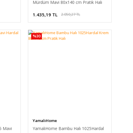
Mürdüm Mavi 80x140 cm Pratik Halı
1.435,19 TL
2.050,27 TL
%30
YamalıHome
5 Mavi
YamalıHome Bambu Halı 1025Hardal