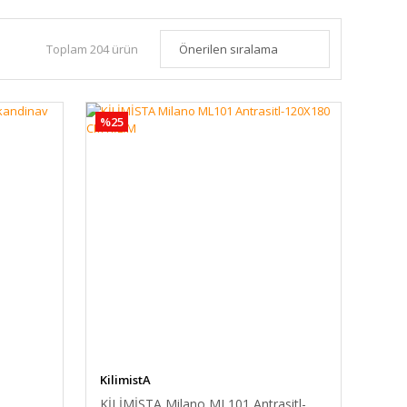
Toplam 204 ürün
%25
KilimistA
KİLİMİSTA Milano ML101 Antrasitl-