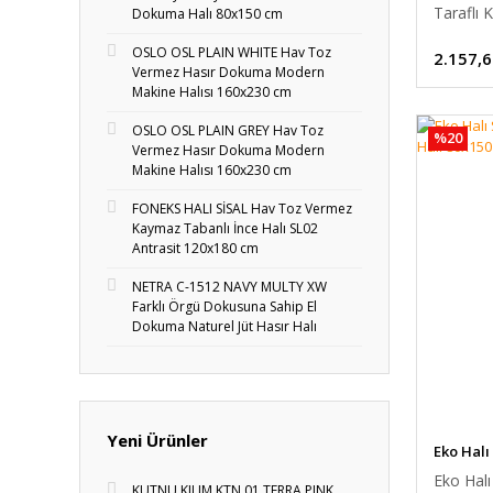
Taraflı 
Dokuma Halı 80x150 cm
OSLO OSL PLAIN WHITE Hav Toz
2.157,6
Vermez Hasır Dokuma Modern
Makine Halısı 160x230 cm
OSLO OSL PLAIN GREY Hav Toz
%20
Vermez Hasır Dokuma Modern
Makine Halısı 160x230 cm
FONEKS HALI SİSAL Hav Toz Vermez
Kaymaz Tabanlı İnce Halı SL02
Antrasit 120x180 cm
NETRA C-1512 NAVY MULTY XW
Farklı Örgü Dokusuna Sahip El
Dokuma Naturel Jüt Hasır Halı
Yeni Ürünler
Eko Halı
Eko Hal
KUTNU KILIM KTN 01 TERRA PINK