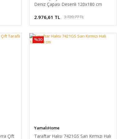
Deniz Çapası Desenli 120x180 cm
2.976,61 TL
3.720,77 TL
%30
YamalıHome
rra Çift
Taraftar Halısı 7421GS Sarı Kırmızı Halı