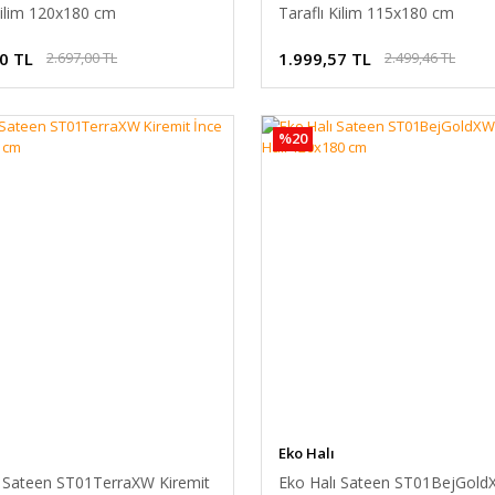
Kilim 120x180 cm
Taraflı Kilim 115x180 cm
0 TL
1.999,57 TL
2.697,00 TL
2.499,46 TL
%20
Eko Halı
ı Sateen ST01TerraXW Kiremit
Eko Halı Sateen ST01BejGold