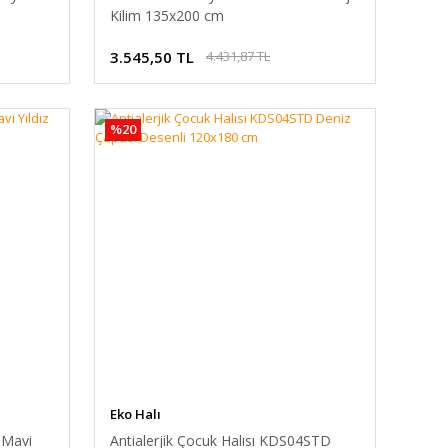
Kilim 135x200 cm
3.545,50 TL
4.431,87 TL
%20
Eko Halı
 Mavi
Antialerjik Çocuk Halısı KDS04STD