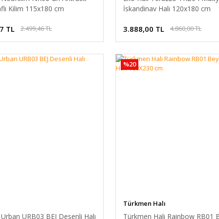
aflı Kilim 115x180 cm
İskandinav Halı 120x180 cm
7 TL
3.888,00 TL
2.499,46 TL
4.860,00 TL
%20
Türkmen Halı
ı Urban URB03 BEJ Desenli Halı
Türkmen Halı Rainbow RB01 