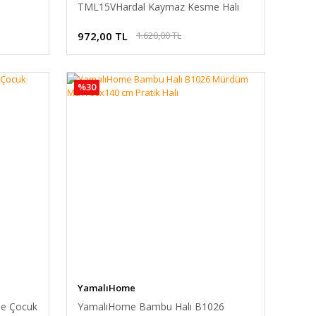
TML15VHardal Kaymaz Kesme Halı
120x180 cm
972,00 TL
1.620,00 TL
%30
YamalıHome
ie Çocuk
YamalıHome Bambu Halı B1026