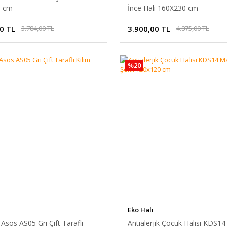
0 cm
İnce Halı 160X230 cm
0 TL
3.900,00 TL
3.784,00 TL
4.875,00 TL
%20
Eko Halı
 Asos AS05 Gri Çift Taraflı
Antialerjik Çocuk Halısı KDS14