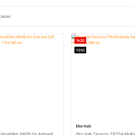
takiler
%20
YENİ
Eko Halı
 NoaKilim NK08 Gri Antrasit
Eko Halı Terazzo TRZ04 Multy