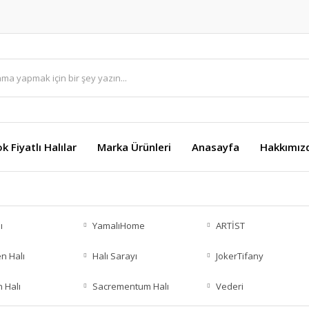
k Fiyatlı Halılar
Marka Ürünleri
Anasayfa
Hakkımız
ı
YamalıHome
ARTİST
n Halı
Halı Sarayı
JokerTifany
 Halı
Sacrementum Halı
Vederi