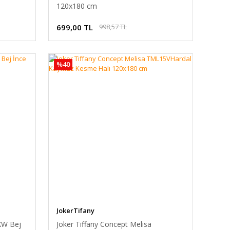
120x180 cm
699,00 TL
998,57 TL
%40
JokerTifany
XW Bej
Joker Tiffany Concept Melisa