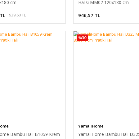
0x180 cm
Halısı MM02 120x180 cm
 TL
946,57 TL
939,60 TL
%30
Home
YamalıHome
Home Bambu Halı B1059 Krem
YamalıHome Bambu Halı D32