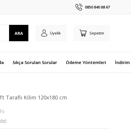
0850 840 88 67
ARA
Üyelik
Sepetim
da
Sıkça Sorulan Sorular
Ödeme Yöntemleri
İndirim
ift Taraflı Kilim 120x180 cm
 TL
le!!