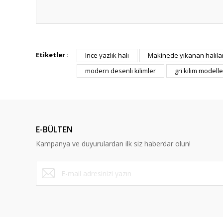
Bu ürünün fiyat bilgisi, resim, ürün açıklamalarında ve diğ
Görüş ve önerileriniz için teşekkür ederiz.
Etiketler :
Ince yazlık halı
Makinede yıkanan halıla
modern desenli kilimler
gri kilim modelle
Ürün resmi kalitesiz, bozuk veya görüntülenemiyor.
Ürün açıklamasında eksik bilgiler bulunuyor.
Ürün bilgilerinde hatalar bulunuyor.
Ürün fiyatı diğer sitelerden daha pahalı.
E-BÜLTEN
Bu ürüne benzer farklı alternatifler olmalı.
Kampanya ve duyurulardan ilk siz haberdar olun!