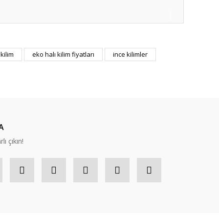
ıza iletebilirsiniz.
 kilim
eko halı kilim fiyatları
ince kilimler
A
lı çıkın!