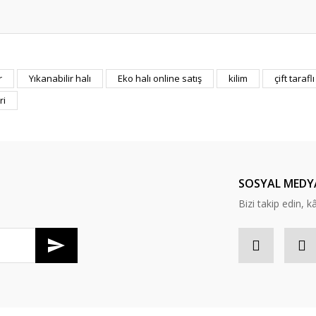
er konularda yetersiz gördüğünüz noktaları öneri formunu kullanarak tarafım
r
Yıkanabilir halı
Eko halı online satış
kilim
çift taraflı
Bu ürüne ilk yorumu siz yapın!
ri
Yorum Yaz
SOSYAL MEDY
Bizi takip edin, kâr
Gönder