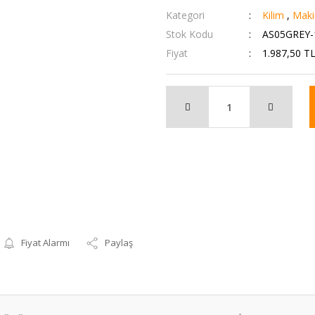
Kategori
Kilim
,
Makin
Stok Kodu
AS05GREY-
Fiyat
1.987,50 T
Fiyat Alarmı
Paylaş