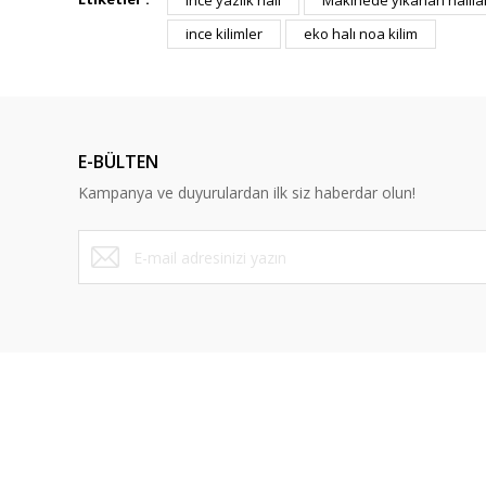
Ince yazlık halı
Makinede yıkanan halıla
ince kilimler
eko halı noa kilim
Ürün resmi kalitesiz, bozuk veya görüntülenemiyor.
Ürün açıklamasında eksik bilgiler bulunuyor.
Ürün bilgilerinde hatalar bulunuyor.
Ürün fiyatı diğer sitelerden daha pahalı.
E-BÜLTEN
Bu ürüne benzer farklı alternatifler olmalı.
Kampanya ve duyurulardan ilk siz haberdar olun!