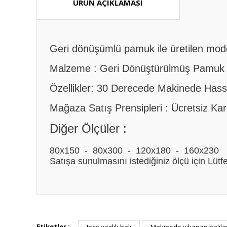
ÜRÜN AÇIKLAMASI
Geri dönüşümlü pamuk ile üretilen mode
Malzeme : Geri Dönüştürülmüş Pamuk
Özellikler: 30 Derecede Makinede Hassas 
Mağaza Satış Prensipleri : Ücretsiz Ka
Diğer Ölçüler :
80x150 - 80x300 - 120x180 - 160x230
Satışa sunulmasını istediğiniz ölçü için Lütfe
Bu ürünün fiyat bilgisi, resim, ürün açıklamalarında ve diğ
Görüş ve önerileriniz için teşekkür ederiz.
Etiketler :