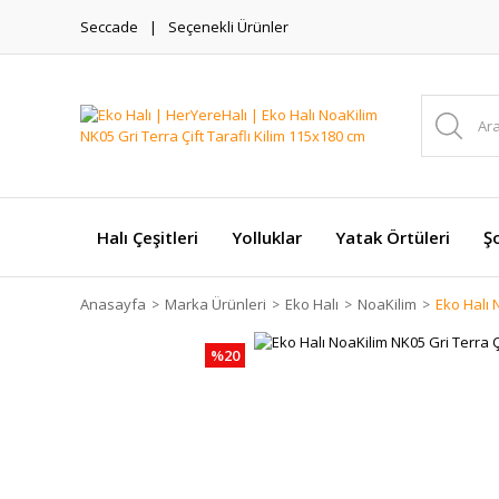
Seccade
Seçenekli Ürünler
Halı Çeşitleri
Yolluklar
Yatak Örtüleri
Şo
Anasayfa
Marka Ürünleri
Eko Halı
NoaKilim
Eko Halı 
%20