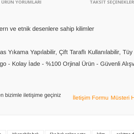
ÜRÜN YORUMLARI
TAKSİT SEÇENEKLER
rn ve etnik desenlere sahip kilimler
Yıkama Yapılabilir, Çift Taraflı Kullanılabilir, Tü
rgo - Kolay İade - %100 Orjinal Ürün - Güvenli Alı
n bizimle iletişime geçiniz
İletişim Formu
Müsteri 
er konularda yetersiz gördüğünüz noktaları öneri formunu kullanarak tarafım