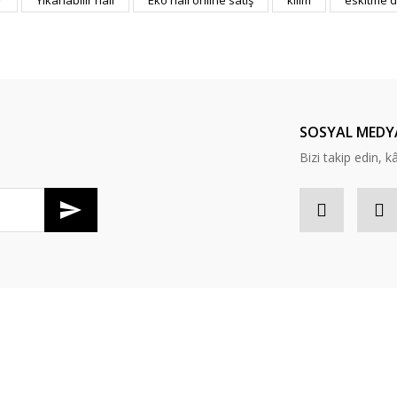
r
Yıkanabilir halı
Eko halı online satış
kilim
eskitme d
Bu ürüne ilk yorumu siz yapın!
Yorum Yaz
SOSYAL MEDY
Bizi takip edin, kâr
Gönder