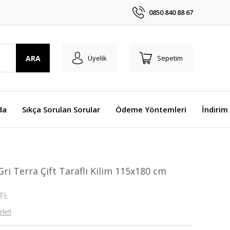
0850 840 88 67
ARA
Üyelik
Sepetim
da
Sıkça Sorulan Sorular
Ödeme Yöntemleri
İndirim
ri Terra Çift Taraflı Kilim 115x180 cm
 TL
le!!