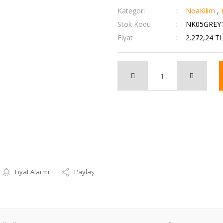
Kategori
NoaKilim
,
Stok Kodu
NK05GREY
Fiyat
2.272,24 T
Fiyat Alarmı
Paylaş