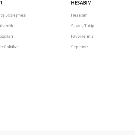
R
HESABIM
tış Sözleşmesi
Hesabım
Güvenlik
Sipariş Takip
oşullari
Favorileriniz
er Politikası
Sepetiniz