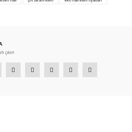
esen halı
çift taraflı kilim
eko halı kilim fiyatları
A
lı çıkın!