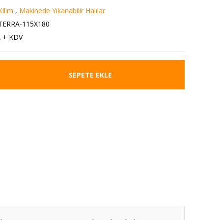
Kilim
,
Makinede Yıkanabilir Halılar
TERRA-115X180
L + KDV
SEPETE EKLE