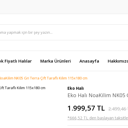
k Fiyatlı Halılar
Marka Ürünleri
Anasayfa
Hakkımız
NoaKilim NK05 Gri Terra Çift Taraflı Kilim 115x180 cm
Eko Halı
Eko Halı NoaKilim NK05 G
1.999,57 TL
2.499,46
*666,52 TL den başlayan taksitler