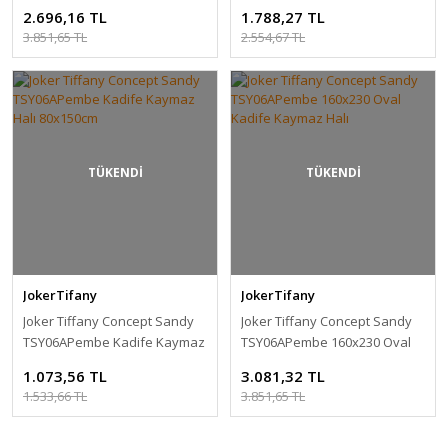
Kaymaz Halı
Kaymaz Yolluk
2.696,16 TL
1.788,27 TL
3.851,65 TL
2.554,67 TL
TÜKENDİ
TÜKENDİ
JokerTifany
JokerTifany
Joker Tiffany Concept Sandy
Joker Tiffany Concept Sandy
TSY06APembe Kadife Kaymaz
TSY06APembe 160x230 Oval
Halı 80x150cm
Kadife Kaymaz Halı
1.073,56 TL
3.081,32 TL
1.533,66 TL
3.851,65 TL