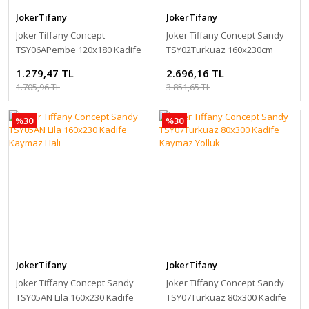
JokerTifany
JokerTifany
Joker Tiffany Concept
Joker Tiffany Concept Sandy
TSY06APembe 120x180 Kadife
TSY02Turkuaz 160x230cm
Kaymaz Halı
Kadife Kaymaz Halı
1.279,47 TL
2.696,16 TL
1.705,96 TL
3.851,65 TL
%30
%30
JokerTifany
JokerTifany
Joker Tiffany Concept Sandy
Joker Tiffany Concept Sandy
TSY05AN Lila 160x230 Kadife
TSY07Turkuaz 80x300 Kadife