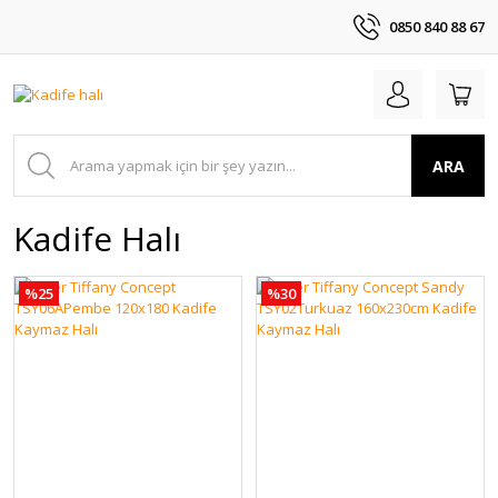
0850 840 88 67
ARA
Kadife Halı
%25
%30