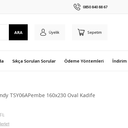
0850 840 88 67
ARA
Üyelik
Sepetim
da
Sıkça Sorulan Sorular
Ödeme Yöntemleri
İndirim
Sandy TSY06APembe 160x230 Oval Kadife
 TL
erle!!