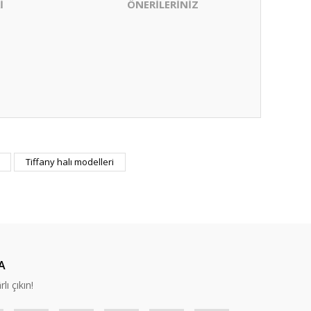
İ
ÖNERİLERİNİZ
ıza iletebilirsiniz.
Tiffany halı modelleri
A
lı çıkın!