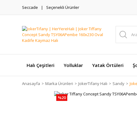
Seccade
Seçenekli Ürünler
Halı Çeşitleri
Yolluklar
Yatak Örtüleri
Şo
Anasayfa
Marka Ürünleri
JokerTifany Halı
Sandy
Jok
%20