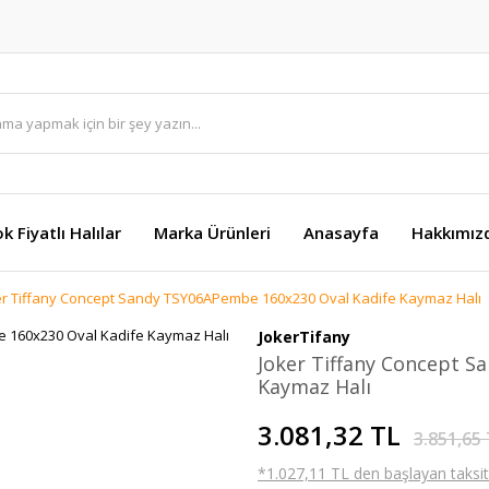
k Fiyatlı Halılar
Marka Ürünleri
Anasayfa
Hakkımız
er Tiffany Concept Sandy TSY06APembe 160x230 Oval Kadife Kaymaz Halı
JokerTifany
Joker Tiffany Concept 
Kaymaz Halı
3.081,32 TL
3.851,65
*1.027,11 TL den başlayan taksitl