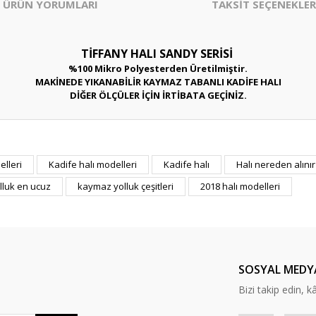
ÜRÜN YORUMLARI
TAKSİT SEÇENEKLER
TİFFANY HALI SANDY SERİSİ
%100 Mikro Polyesterden Üretilmiştir.
MAKİNEDE YIKANABİLİR KAYMAZ TABANLI KADİFE HALI
DİĞER ÖLÇÜLER İÇİN İRTİBATA GEÇİNİZ.
er konularda yetersiz gördüğünüz noktaları öneri formunu kullanarak tarafım
elleri
Kadife halı modelleri
Kadife halı
Halı nereden alınır
Bu ürüne ilk yorumu siz yapın!
luk en ucuz
kaymaz yolluk çeşitleri
2018 halı modelleri
Yorum Yaz
SOSYAL MEDY
Bizi takip edin, kâr