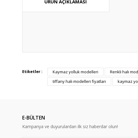
ÜRÜN AÇIKLAMASI
Bu ürünün fiyat bilgisi, resim, ürün açıklamalarında ve diğ
Görüş ve önerileriniz için teşekkür ederiz.
Etiketler :
Kaymaz yolluk modelleri
Renkli halı mod
tiffany halı modelleri fiyatları
kaymaz yol
Ürün resmi kalitesiz, bozuk veya görüntülenemiyor.
Ürün açıklamasında eksik bilgiler bulunuyor.
Ürün bilgilerinde hatalar bulunuyor.
Ürün fiyatı diğer sitelerden daha pahalı.
E-BÜLTEN
Bu ürüne benzer farklı alternatifler olmalı.
Kampanya ve duyurulardan ilk siz haberdar olun!