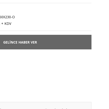
60X230-O
L + KDV
GELİNCE HABER VER