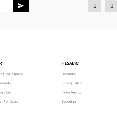
Gönder
R
HESABIM
tış Sözleşmesi
Hesabım
Güvenlik
Sipariş Takip
oşullari
Favorileriniz
er Politikası
Sepetiniz