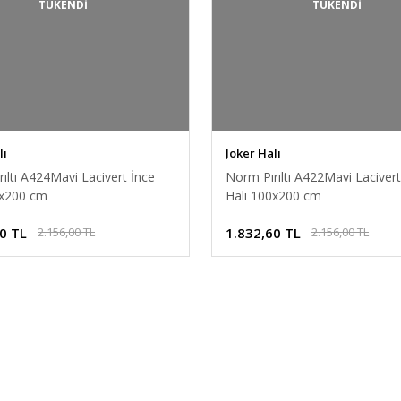
TÜKENDİ
TÜKENDİ
lı
Joker Halı
ıltı A424Mavi Lacivert İnce
Norm Pırıltı A422Mavi Lacivert
0x200 cm
Halı 100x200 cm
0 TL
1.832,60 TL
2.156,00 TL
2.156,00 TL