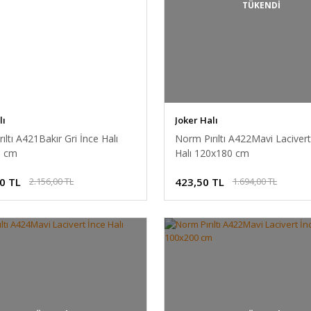
TÜKENDİ
lı
Joker Halı
ıltı A421Bakır Gri İnce Halı
Norm Pırıltı A422Mavi Lacivert
0 cm
Halı 120x180 cm
0 TL
423,50 TL
2.156,00 TL
1.694,00 TL