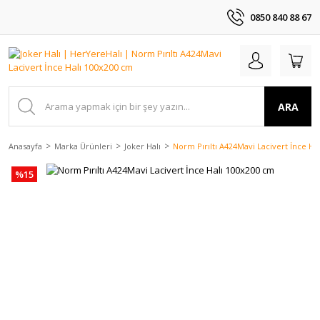
0850 840 88 67
ARA
Anasayfa
Marka Ürünleri
Joker Halı
Norm Pırıltı A424Mavi Lacivert İnce Ha
%15