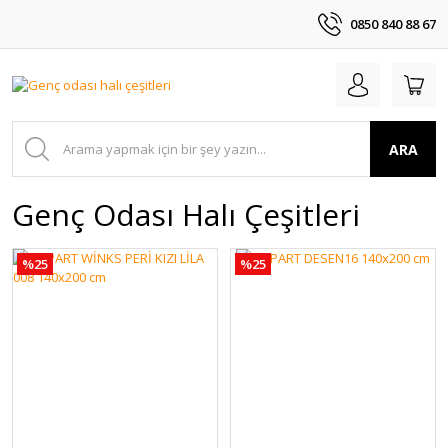
0850 840 88 67
ARA
Genç Odası Halı Çeşitleri
%25
%25