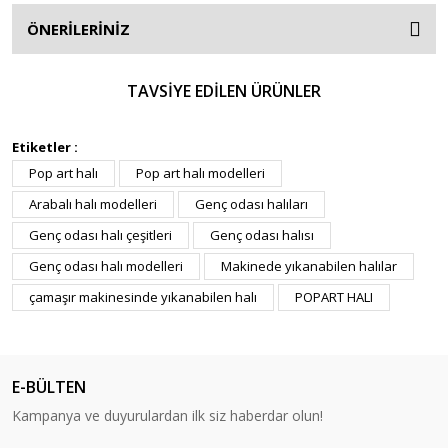
ÖNERİLERİNİZ
TAVSİYE EDİLEN ÜRÜNLER
%25
%25
Etiketler :
Pop art halı
Pop art halı modelleri
Arabalı halı modelleri
Genç odası halıları
Genç odası halı çeşitleri
Genç odası halısı
Genç odası halı modelleri
Makinede yıkanabilen halılar
çamaşır makinesinde yıkanabilen halı
POPART HALI
Doğuş Peluş Halı
Doğuş Peluş Halı
POPART DESEN16 80x140 cm
POPART DESEN16 100x140 cm
E-BÜLTEN
718,67 TL
898,33 TL
Kampanya ve duyurulardan ilk siz haberdar olun!
958,22 TL
1.197,78 TL