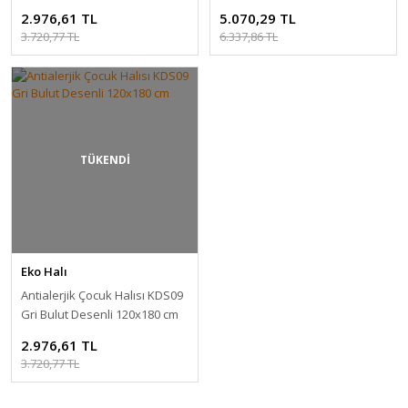
120x180 cm
2.976,61 TL
5.070,29 TL
3.720,77 TL
6.337,86 TL
TÜKENDİ
Eko Halı
Antialerjik Çocuk Halısı KDS09
Gri Bulut Desenli 120x180 cm
2.976,61 TL
3.720,77 TL