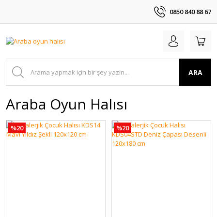
0850 840 88 67
ARA
Araba Oyun Halısı
%20
%20