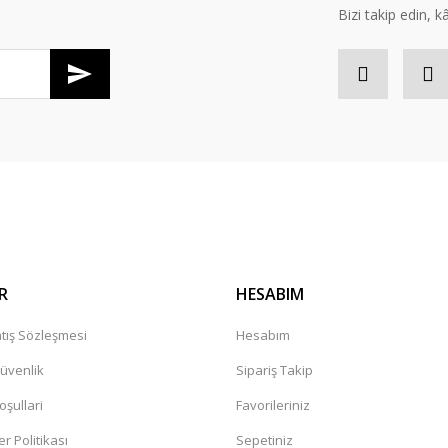
Bizi takip edin, kâr
Gönder
R
HESABIM
tış Sözleşmesi
Hesabım
Güvenlik
Sipariş Takip
oşullari
Favorileriniz
er Politikası
Sepetiniz