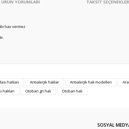
ÜRÜN YORUMLARI
TAKSİT SEÇENEKLER
 gibi hav vermez
ir.
er konularda yetersiz gördüğünüz noktaları öneri formunu kullanarak tarafım
sı halıları
Antialerjik halılar
Antialerjik halı modelleri
Ara
Bu ürüne ilk yorumu siz yapın!
 halıları
Otoban gri halı
Otoban halı
Yorum Yaz
SOSYAL MEDY