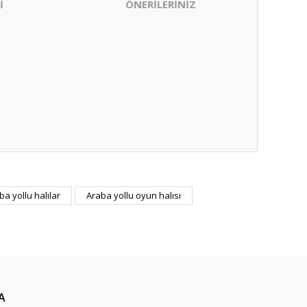
İ
ÖNERİLERİNİZ
ıza iletebilirsiniz.
ba yollu halılar
Araba yollu oyun halısı
A