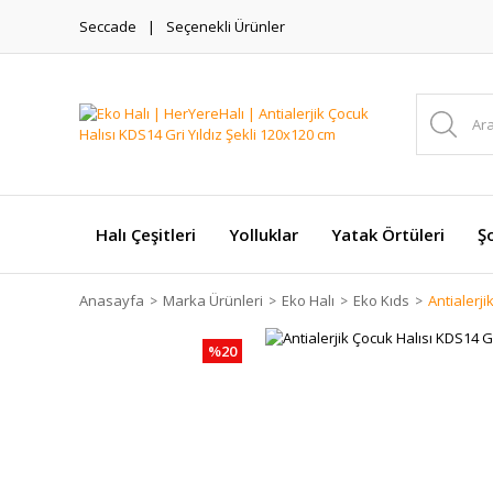
Seccade
Seçenekli Ürünler
Halı Çeşitleri
Yolluklar
Yatak Örtüleri
Şo
Anasayfa
Marka Ürünleri
Eko Halı
Eko Kıds
Antialerji
%20