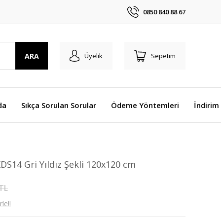
0850 840 88 67
ARA
Üyelik
Sepetim
da
Sıkça Sorulan Sorular
Ödeme Yöntemleri
İndirim
KDS14 Gri Yıldız Şekli 120x120 cm
 TL
le!!