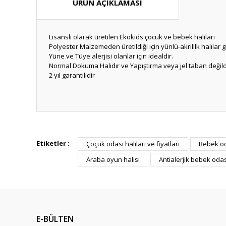
ÜRÜN AÇIKLAMASI
Lisanslı olarak üretilen Ekokids çocuk ve bebek halıları
Polyester Malzemeden üretildiği için yünlü-akrililk halılar
Yüne ve Tüye alerjisi olanlar için idealdir.
Normal Dokuma Halıdır ve Yapıştırma veya jel taban değild
2 yıl garantilidir
Bu ürünün fiyat bilgisi, resim, ürün açıklamalarında ve diğ
Görüş ve önerileriniz için teşekkür ederiz.
Etiketler :
Çoçuk odası halıları ve fiyatları
Bebek oda
Araba oyun halısı
Antialerjik bebek odası
Ürün resmi kalitesiz, bozuk veya görüntülenemiyor.
Ürün açıklamasında eksik bilgiler bulunuyor.
Ürün bilgilerinde hatalar bulunuyor.
Ürün fiyatı diğer sitelerden daha pahalı.
E-BÜLTEN
Bu ürüne benzer farklı alternatifler olmalı.