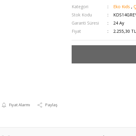
Kategori
Eko Kıds
,
Ç
Stok Kodu
KDS14GRE
Garanti Süresi
24 Ay
Fiyat
2.255,30 T
Fiyat Alarmı
Paylaş