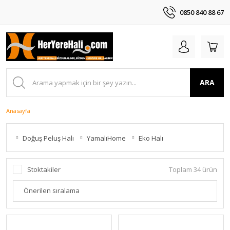
0850 840 88 67
ARA
Anasayfa
Doğuş Peluş Halı
YamalıHome
Eko Halı
Stoktakiler
Toplam 34 ürün