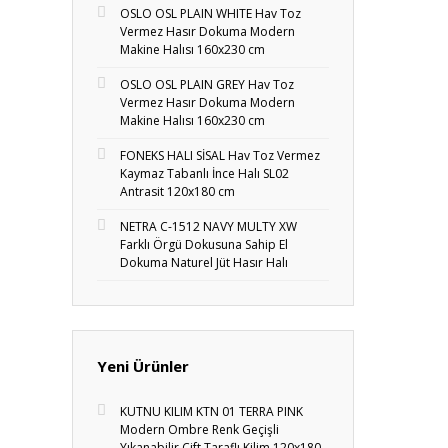
OSLO OSL PLAIN WHITE Hav Toz
Vermez Hasır Dokuma Modern
Makine Halısı 160x230 cm
OSLO OSL PLAIN GREY Hav Toz
Vermez Hasır Dokuma Modern
Makine Halısı 160x230 cm
FONEKS HALI SİSAL Hav Toz Vermez
Kaymaz Tabanlı İnce Halı SL02
Antrasit 120x180 cm
NETRA C-1512 NAVY MULTY XW
Farklı Örgü Dokusuna Sahip El
Dokuma Naturel Jüt Hasır Halı
Yeni Ürünler
KUTNU KILIM KTN 01 TERRA PINK
Modern Ombre Renk Geçişli
Yıkanabilir Çift Taraflı Kilim 120x180