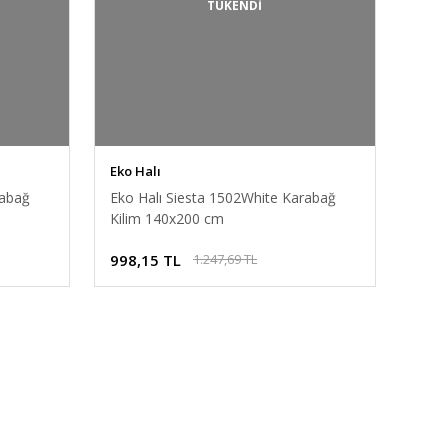
TÜKENDİ
Eko Halı
rabağ
Eko Halı Siesta 1502White Karabağ
Kilim 140x200 cm
998,15 TL
1.247,69 TL