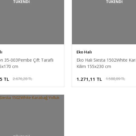
TÜKENDİ
TÜKENDİ
lı
Eko Halı
n 35-003Pembe Çift Taraflı
Eko Halı Siesta 1502White Ka
15x170 cm
Kilim 155x230 cm
5 TL
1.271,11 TL
2.676,28 TL
1.588,89 TL