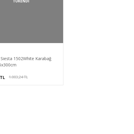
TÜKENDİ
ı Siesta 1502White Karabağ
75x300cm
 TL
1.003,24 TL