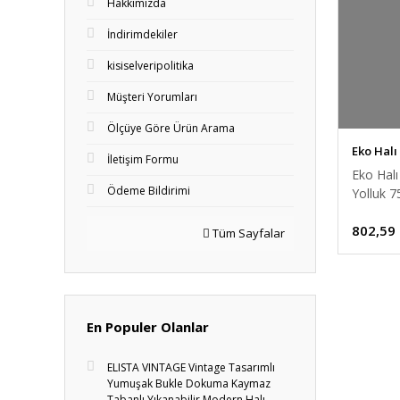
Hakkımızda
İndirimdekiler
kisiselveripolitika
Müşteri Yorumları
Ölçüye Göre Ürün Arama
Eko Halı
İletişim Formu
Eko Hal
Ödeme Bildirimi
Yolluk 
802,59
Tüm Sayfalar
En Populer Olanlar
ELISTA VINTAGE Vintage Tasarımlı
Yumuşak Bukle Dokuma Kaymaz
Tabanlı Yıkanabilir Modern Halı