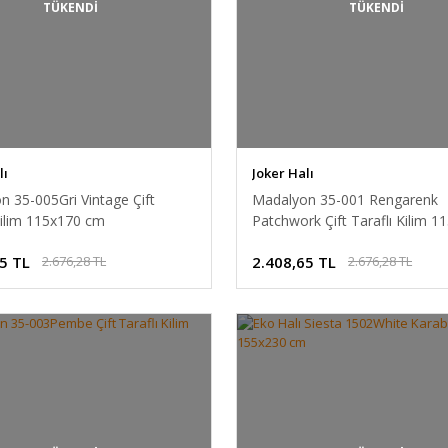
TÜKENDİ
TÜKENDİ
lı
Joker Halı
 35-005Gri Vintage Çift
Madalyon 35-001 Rengarenk
Kilim 115x170 cm
Patchwork Çift Taraflı Kilim 1
cm
5 TL
2.408,65 TL
2.676,28 TL
2.676,28 TL