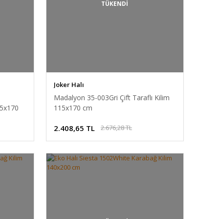
TÜKENDİ
Joker Halı
Madalyon 35-003Gri Çift Taraflı Kilim
15x170
115x170 cm
2.408,65 TL
2.676,28 TL