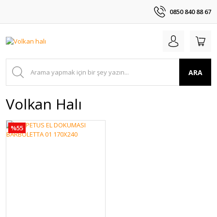
0850 840 88 67
ARA
Volkan Halı
%55