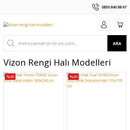
0850 840 88 67
ARA
Vizon Rengi Halı Modelleri
%20
%20