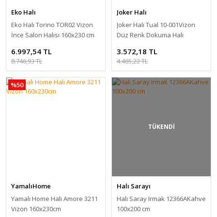
Eko Halı
Joker Halı
Eko Halı Torino TOR02 Vizon
Joker Halı Tual 10-001Vizon
İnce Salon Halısı 160x230 cm
Düz Renk Dokuma Halı
115x170 cm
6.997,54 TL
3.572,18 TL
8.746,93 TL
4.465,22 TL
%50
TÜKENDİ
YamalıHome
Halı Sarayı
Yamalı Home Halı Amore 3211
Halı Saray Irmak 12366AKahve
Vizon 160x230cm
100x200 cm