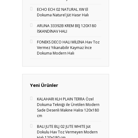
ECHO ECH 02 NATURAL XW El
Dokuma Naturel Jüt Hasır Halı
ARUNA 33392B KREM BEJ 120X180
İSKANDİNAV HALI
FONEKS DECO HALI MİLENA Hav Toz
Vermez Yıkanabilir Kaymaz İnce
Dokuma Modern Halı
Yeni Ürünler
KALAHARI KLH PLAIN TERRA Özel
Dokuma Tekniği ile Üretilen Modern
Sade Desenli Makine Halısı 120x180
cm
BALI JUTE BLJ 02 JUTE WHITE Jüt
Dokulu Hav Toz Vermeyen Modern
Halı 120x180 cm