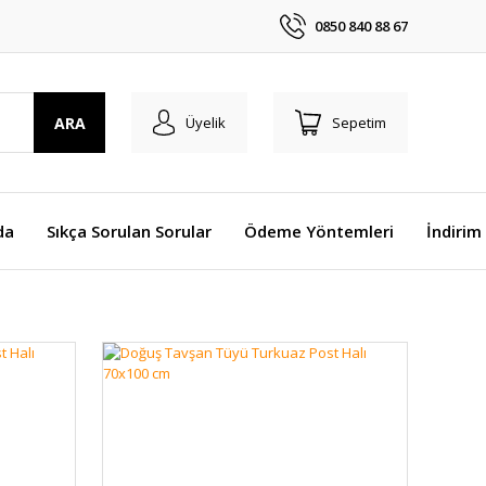
0850 840 88 67
ARA
Üyelik
Sepetim
da
Sıkça Sorulan Sorular
Ödeme Yöntemleri
İndirim