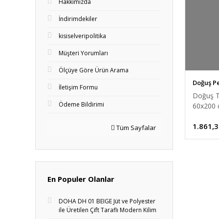
Hakkımızda
İndirimdekiler
kisiselveripolitika
Müşteri Yorumları
Ölçüye Göre Ürün Arama
Doğuş Pe
İletişim Formu
Doğuş T
Ödeme Bildirimi
60x200 
1.861,3
Tüm Sayfalar
En Populer Olanlar
DOHA DH 01 BEIGE Jüt ve Polyester
ile Üretilen Çift Taraflı Modern Kilim