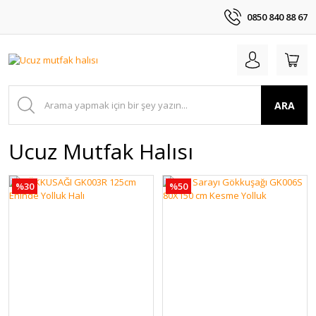
0850 840 88 67
ARA
Ucuz Mutfak Halısı
%30
%50