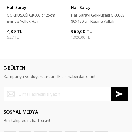
Halı Sarayı
Halı Sarayı
GÖKKUSAĞI GK003R 125cm
Halı Sarayı Gökkuşağı GK006S
Eninde Yolluk Halı
80X150 cm Kesme Yolluk
4,39 TL
960,00 TL
6,27 TL
1.920,00 TL
E-BÜLTEN
Kampanya ve duyurulardan ilk siz haberdar olun!
SOSYAL MEDYA
Bizi takip edin, kârlı çıkın!