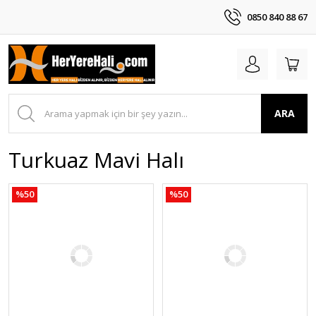
0850 840 88 67
ARA
Turkuaz Mavi Halı
%50
%50