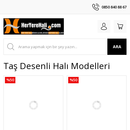
0850 840 88 67
ARA
Taş Desenli Halı Modelleri
%50
%50