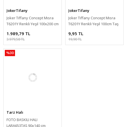
JokerTifany
JokerTifany
Joker Tiffany Concept Mısra
Joker Tiffany Concept Mısra
T6201Y Renkli Yeşil 100x200 cm
T6201Y Renkli Yeşil 100cm Taş
Desen Halı
1.989,79 TL
9,95 TL
3.979,58 TL
19,90 TL
%30
Tarz Halı
FOTO BASKILI HALI
LARA653TAŞ 90x140 cm