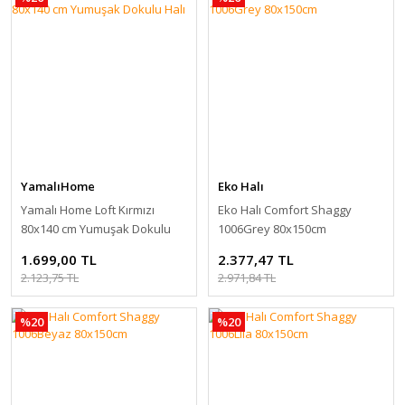
YamalıHome
Eko Halı
Yamalı Home Loft Kırmızı
Eko Halı Comfort Shaggy
80x140 cm Yumuşak Dokulu
1006Grey 80x150cm
Halı
1.699,00 TL
2.377,47 TL
2.123,75 TL
2.971,84 TL
%20
%20