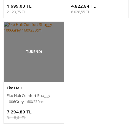
1.699,00 TL
4.822,84 TL
2.123,75 TL
6.028,55 TL
TÜKENDİ
Eko Halı
Eko Halı Comfort Shaggy
1006Grey 160X230cm
7.294,89 TL
9.118,61 TL