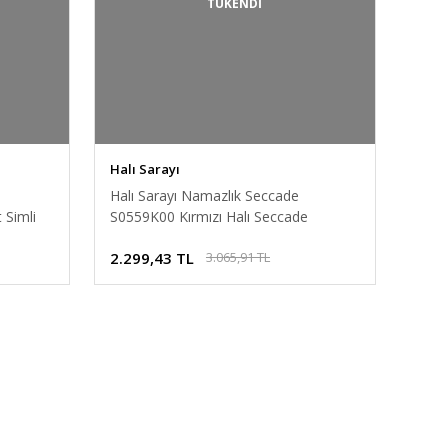
TÜKENDİ
Halı Sarayı
Halı Sarayı Namazlık Seccade
 Simli
S0559K00 Kırmızı Halı Seccade
2.299,43 TL
3.065,91 TL