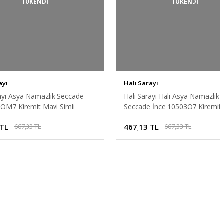
TÜKENDİ
TÜKENDİ
ayı
Halı Sarayı
rayı Asya Namazlık Seccade
Halı Sarayı Halı Asya Namazlık
3OM7 Kiremit Mavi Simli
Seccade İnce 10503O7 Kiremit
 cm
65x115 cm
 TL
467,13 TL
667,33 TL
667,33 TL