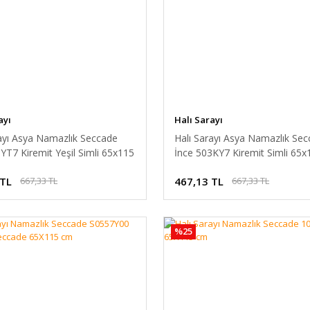
ayı
Halı Sarayı
rayı Asya Namazlık Seccade
Halı Sarayı Asya Namazlık Se
YT7 Kiremit Yeşil Simli 65x115
İnce 503KY7 Kiremit Simli 65
 TL
467,13 TL
667,33 TL
667,33 TL
%25