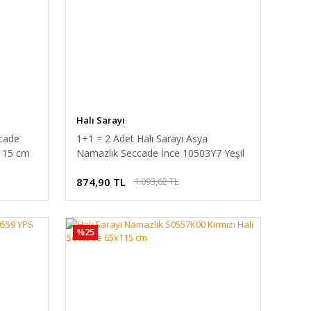
Halı Sarayı
ccade
1+1 = 2 Adet Halı Sarayı Asya
x115 cm
Namazlık Seccade İnce 10503Y7 Yeşil
Simli 65x115 cm
874,90 TL
1.093,62 TL
%25