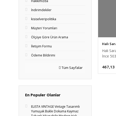
Hakkımızda
İndirimdekiler
kisiselveripolitika
Müşteri Yorumları
Ölçüye Göre Ürün Arama
Halı Sar
İletişim Formu
Halı Sa
Ödeme Bildirimi
İnce 50
65x115
467,13
Tüm Sayfalar
En Populer Olanlar
ELISTA VINTAGE Vintage Tasarımlı
Yumuşak Bukle Dokuma Kaymaz
Tabanlı Yıkanabilir Modern Halı