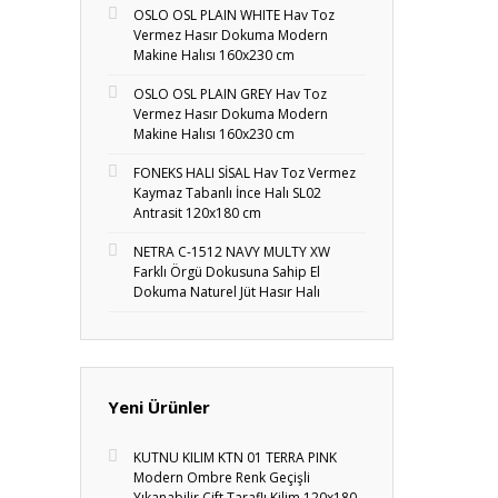
OSLO OSL PLAIN WHITE Hav Toz
Vermez Hasır Dokuma Modern
Makine Halısı 160x230 cm
OSLO OSL PLAIN GREY Hav Toz
Vermez Hasır Dokuma Modern
Makine Halısı 160x230 cm
FONEKS HALI SİSAL Hav Toz Vermez
Kaymaz Tabanlı İnce Halı SL02
Antrasit 120x180 cm
NETRA C-1512 NAVY MULTY XW
Farklı Örgü Dokusuna Sahip El
Dokuma Naturel Jüt Hasır Halı
Yeni Ürünler
KUTNU KILIM KTN 01 TERRA PINK
Modern Ombre Renk Geçişli
Yıkanabilir Çift Taraflı Kilim 120x180