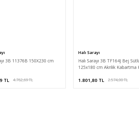
ayı
Halı Sarayı
rayı 3B 11376B 150X230 cm
Halı Sarayı 3B TF164J Bej Süt
125x180 cm Akrilik Kabartma H
9 TL
1.801,80 TL
4.762,69 TL
2.574,00 TL