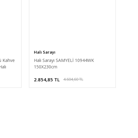
Halı Sarayı
lü Kahve
Halı Sarayı SAMYELİ 10944WK
alı
150X230cm
2.854,85 TL
4.604,60 TL