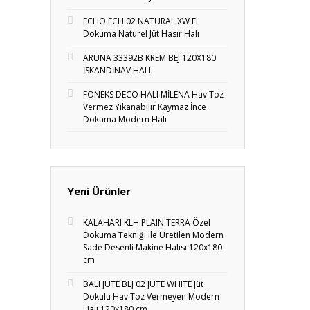
ECHO ECH 02 NATURAL XW El
Dokuma Naturel Jüt Hasır Halı
ARUNA 33392B KREM BEJ 120X180
İSKANDİNAV HALI
FONEKS DECO HALI MİLENA Hav Toz
Vermez Yıkanabilir Kaymaz İnce
Dokuma Modern Halı
Yeni Ürünler
KALAHARI KLH PLAIN TERRA Özel
Dokuma Tekniği ile Üretilen Modern
Sade Desenli Makine Halısı 120x180
cm
BALI JUTE BLJ 02 JUTE WHITE Jüt
Dokulu Hav Toz Vermeyen Modern
Halı 120x180 cm