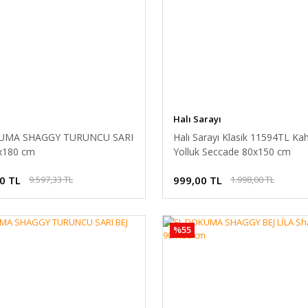
Halı Sarayı
UMA SHAGGY TURUNCU SARI
Halı Sarayı Klasik 11594TL Kah
x180 cm
Yolluk Seccade 80x150 cm
0 TL
999,00 TL
9.597,33 TL
1.998,00 TL
%55