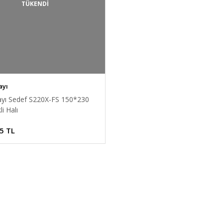
TÜKENDİ
ayı
rayı Sedef S220X-FS 150*230
i Halı
5 TL