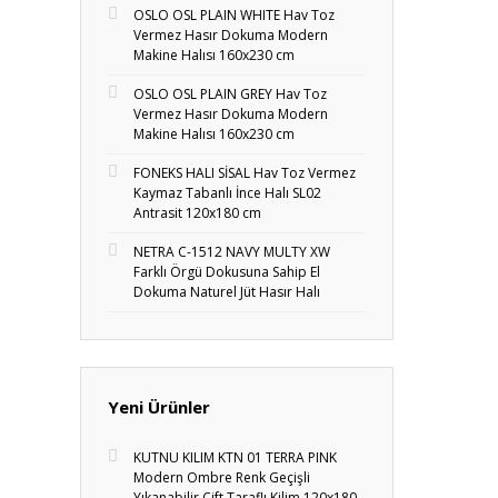
OSLO OSL PLAIN WHITE Hav Toz
Vermez Hasır Dokuma Modern
Makine Halısı 160x230 cm
OSLO OSL PLAIN GREY Hav Toz
Vermez Hasır Dokuma Modern
Makine Halısı 160x230 cm
FONEKS HALI SİSAL Hav Toz Vermez
Kaymaz Tabanlı İnce Halı SL02
Antrasit 120x180 cm
NETRA C-1512 NAVY MULTY XW
Farklı Örgü Dokusuna Sahip El
Dokuma Naturel Jüt Hasır Halı
Yeni Ürünler
KUTNU KILIM KTN 01 TERRA PINK
Modern Ombre Renk Geçişli
Yıkanabilir Çift Taraflı Kilim 120x180