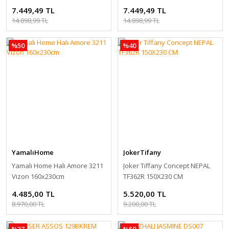
7.449,49 TL
7.449,49 TL
14.898,99 TL
14.898,99 TL
%50
%40
YamalıHome
JokerTifany
Yamalı Home Halı Amore 3211
Joker Tiffany Concept NEPAL
Vizon 160x230cm
TF362R 150X230 CM
4.485,00 TL
5.520,00 TL
8.970,00 TL
9.200,00 TL
%37
%50