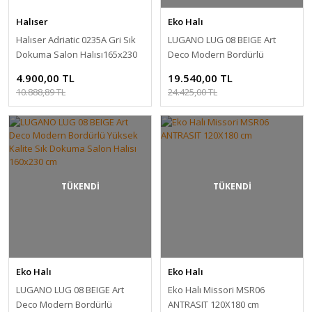
Halıser
Eko Halı
Halıser Adriatic 0235A Gri Sık
LUGANO LUG 08 BEIGE Art
Dokuma Salon Halısı165x230
Deco Modern Bordürlü
cm
Yüksek Kalite Sık Dokuma
4.900,00 TL
19.540,00 TL
Salon Halıs 160x230 cmı
10.888,89 TL
24.425,00 TL
TÜKENDİ
TÜKENDİ
Eko Halı
Eko Halı
LUGANO LUG 08 BEIGE Art
Eko Halı Missori MSR06
Deco Modern Bordürlü
ANTRASIT 120X180 cm