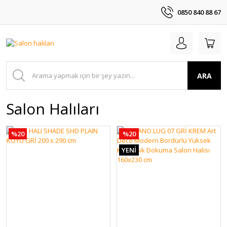
0850 840 88 67
ARA
Salon Halıları
%20
%20
YENİ