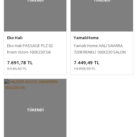
TÜKENDİ
TÜKENDİ
Eko Halı
YamalıHome
Eko Halı PASSAGE PLZ 02
Yamalı Home HALI SAHARA
Krem Vizon-160X230 Sık
7208 RENKLİ 160X230 SALON
Dokuma Modern Halı
HALISI
7.691,78 TL
7.449,49 TL
8.546,42 TL
14.898,99 TL
TÜKENDİ