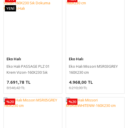
YENİ
Eko Halı
Eko Halı
Eko Halı PASSAGE PLZ 01
Eko Halı Missori MSR03GREY
Krem Vizon-160X230 Sık
160X230 cm
Dokuma Modern Halı
7.691,78 TL
4.968,00 TL
8.546,42 TL
6.210,00 TL
%20
%20