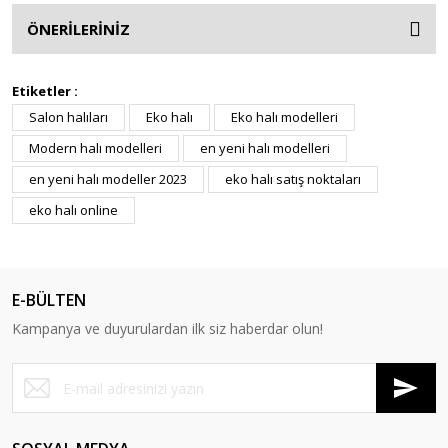
ÖNERİLERİNİZ
Etiketler :
Salon halıları
Eko halı
Eko halı modelleri
Modern halı modelleri
en yeni halı modelleri
en yeni halı modeller 2023
eko halı satış noktaları
eko halı online
E-BÜLTEN
Kampanya ve duyurulardan ilk siz haberdar olun!