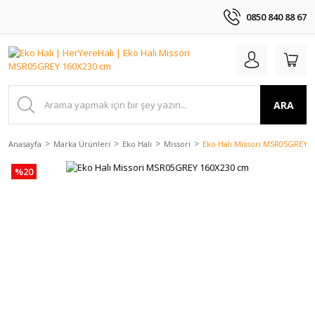
0850 840 88 67
ARA
Anasayfa
Marka Ürünleri
Eko Halı
Missori
Eko Halı Missori MSR05GREY 
%20