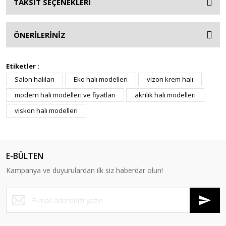
TAKSİT SEÇENEKLERİ
ÖNERİLERİNİZ
Etiketler :
Salon halıları
Eko halı modelleri
vizon krem halı
modern halı modelleri ve fiyatları
akrilik halı modelleri
viskon halı modelleri
E-BÜLTEN
Kampanya ve duyurulardan ilk siz haberdar olun!