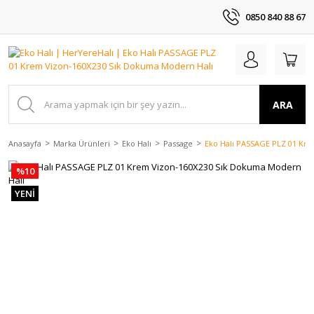
0850 840 88 67
ARA
Anasayfa
Marka Ürünleri
Eko Halı
Passage
Eko Halı PASSAGE PLZ 01 Kr
%10
YENİ