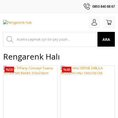
0850 840 88 67
ARA
Rengarenk Halı
%50
%40