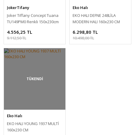
JokerTifany
Eko Halı
Joker Tiffany Concept Tuana
EKO HALI DEFNE 248LİLA
TU149PM0 Renkli 150x230cm
MODERN HALI 160x230 CM
4.556,25 TL
6.298,80 TL
9.112,50 TL
10.498,00 TL
TÜKENDİ
Eko Halı
EKO HALI YOUNG 1937 MULTİ
160x230 CM