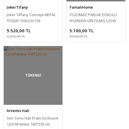
JokerTifany
YamalıHome
Joker Tiffany Concept NEPAL
TOZUMAZ PARLAK DOKULU
TF362R 150X230 CM
İPLERDEN ÜRETİLMİŞ UZUN
ÖMÜRLÜ, MAKİNA HALISI (SERİ
5.520,00 TL
5.100,00 TL
SONU)
9.200,00 TL
8.500,00 TL
TÜKENDİ
Artemis Halı
Seri Sonu Halı Prato Exclusive
1201APembe 160*230 cm