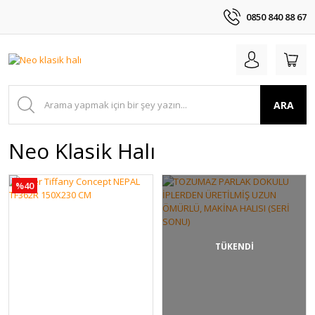
0850 840 88 67
ARA
Neo Klasik Halı
%40
TÜKENDİ