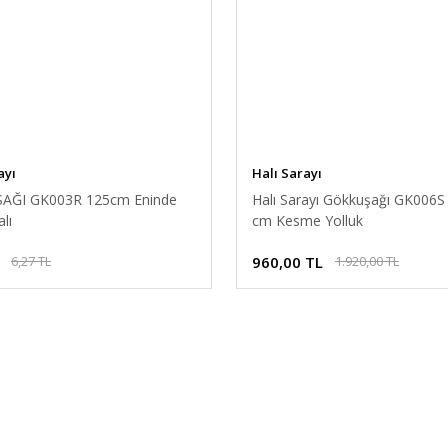
ayı
Halı Sarayı
AĞI GK003R 125cm Eninde
Halı Sarayı Gökkuşağı GK006S
lı
cm Kesme Yolluk
960,00 TL
6,27 TL
1.920,00 TL