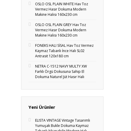
OSLO OSL PLAIN WHITE Hav Toz
Vermez Hasır Dokuma Modern
Makine Halısı 160x230 cm
OSLO OSL PLAIN GREY Hav Toz
Vermez Hasır Dokuma Modern
Makine Halısı 160x230 cm
FONEKS HALI SİSAL Hav Toz Vermez
Kaymaz Tabanlı İnce Halı SL02
Antrasit 120x180 cm
NETRA C-1512 NAVY MULTY XW
Farklı Örgü Dokusuna Sahip El
Dokuma Naturel Jüt Hasır Halı
Yeni Ürünler
ELISTA VINTAGE Vintage Tasarımlı
Yumuşak Bukle Dokuma Kaymaz
Tabanlı Yıkanabilir Modern Halı