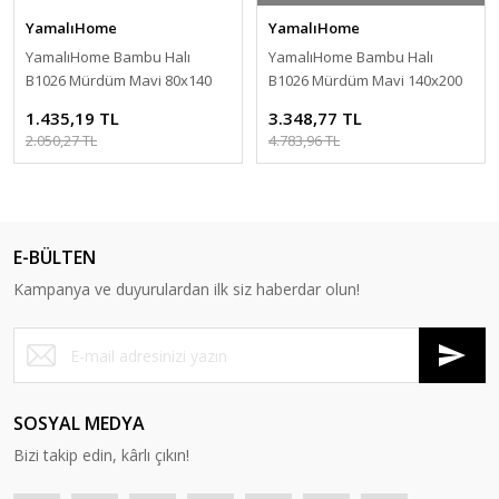
YamalıHome
YamalıHome
YamalıHome Bambu Halı
YamalıHome Bambu Halı
B1026 Mürdüm Mavi 80x140
B1026 Mürdüm Mavi 140x200
cm Pratik Halı
cm Pratik Halı
1.435,19 TL
3.348,77 TL
2.050,27 TL
4.783,96 TL
E-BÜLTEN
Kampanya ve duyurulardan ilk siz haberdar olun!
SOSYAL MEDYA
Bizi takip edin, kârlı çıkın!