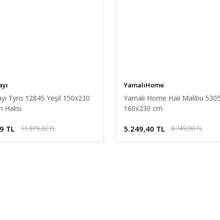
ayı
YamalıHome
ayı Tyro 12845 Yeşil 150x230
Yamalı Home Halı Malibu 53
 Halısı
160x230 cm
9 TL
5.249,40 TL
11.879,32 TL
8.749,00 TL