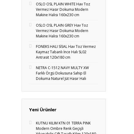
OSLO OSL PLAIN WHITE Hav Toz
Vermez Hasır Dokuma Modern
Makine Halısı 160x230 cm
OSLO OSL PLAIN GREY Hav Toz
Vermez Hasır Dokuma Modern
Makine Halısı 160x230 cm
FONEKS HALI SİSAL Hav Toz Vermez
Kaymaz Tabanlı İnce Halı SL02
Antrasit 120x180 cm
NETRA C-1512 NAVY MULTY XW
Farklı Örgü Dokusuna Sahip El
Dokuma Naturel Jüt Hasır Halı
Yeni Ürünler
KUTNU KILIM KTN 01 TERRA PINK
Modern Ombre Renk Geçişli
Yıkanabilir Çift Taraflı Kilim 120x180