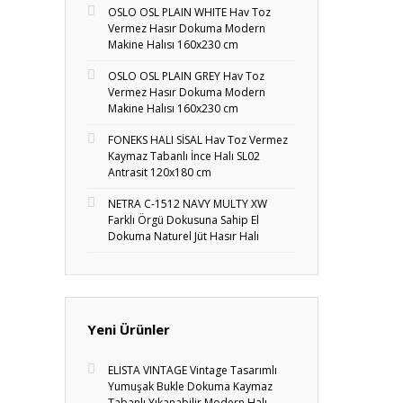
OSLO OSL PLAIN WHITE Hav Toz
Vermez Hasır Dokuma Modern
Makine Halısı 160x230 cm
OSLO OSL PLAIN GREY Hav Toz
Vermez Hasır Dokuma Modern
Makine Halısı 160x230 cm
FONEKS HALI SİSAL Hav Toz Vermez
Kaymaz Tabanlı İnce Halı SL02
Antrasit 120x180 cm
NETRA C-1512 NAVY MULTY XW
Farklı Örgü Dokusuna Sahip El
Dokuma Naturel Jüt Hasır Halı
Yeni Ürünler
ELISTA VINTAGE Vintage Tasarımlı
Yumuşak Bukle Dokuma Kaymaz
Tabanlı Yıkanabilir Modern Halı