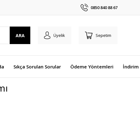
0850 840 88 67
ARA
Üyelik
Sepetim
da
Sıkça Sorulan Sorular
Ödeme Yöntemleri
İndirim
mı